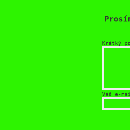
Prosí
Krátký p
Váš e-ma