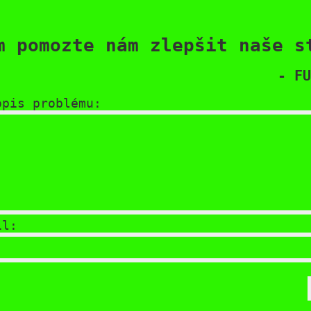
m pomozte nám zlepšit naše s
- FU
opis problému:
il: